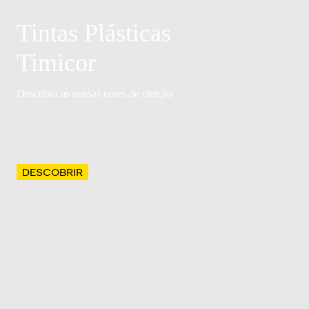
Tintas Plásticas
Timicor
Descubra as nossas cores de eleição
DESCOBRIR