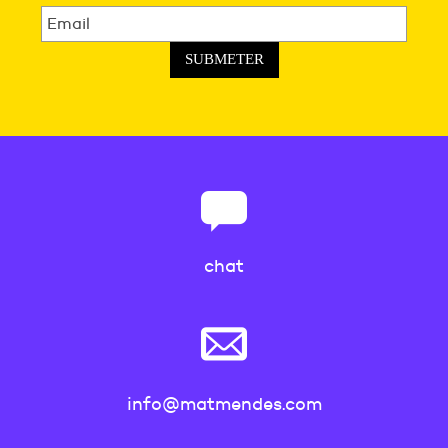
SUBMETER
chat
info@matmendes.com