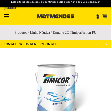
Este site utiliza cookies, ao continuar est� a aceitar o seu uso.
continuar
Nossos
produtos
Produtos
/
Linha Náutica
/
Esmalte 2C Timiperfection PU
ESMALTE 2C TIMIPERFECTION PU