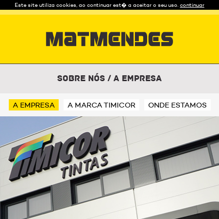
Este site utiliza cookies, ao continuar est� a aceitar o seu uso.
continuar
Sobre Nós
/
A Empresa
A EMPRESA
A MARCA TIMICOR
ONDE ESTAMOS