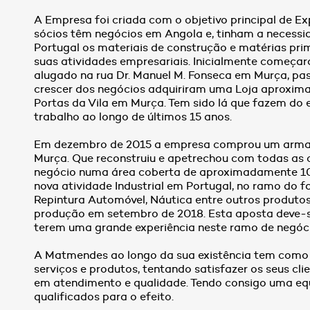
A Empresa foi criada com o objetivo principal de Exp
sócios têm negócios em Angola e, tinham a necessida
Portugal os materiais de construção e matérias pr
suas atividades empresariais. Inicialmente começa
alugado na rua Dr. Manuel M. Fonseca em Murça, p
crescer dos negócios adquiriram uma Loja aproxim
Portas da Vila em Murça. Tem sido lá que fazem do e
trabalho ao longo de últimos 15 anos.
Em dezembro de 2015 a empresa comprou um armaz
Murça. Que reconstruiu e apetrechou com todas as 
negócio numa área coberta de aproximadamente 10
nova atividade Industrial em Portugal, no ramo do f
Repintura Automóvel, Náutica entre outros produtos
produção em setembro de 2018. Esta aposta deve-se
terem uma grande experiência neste ramo de negóc
A Matmendes ao longo da sua existência tem como p
serviços e produtos, tentando satisfazer os seus c
em atendimento e qualidade. Tendo consigo uma equ
qualificados para o efeito.