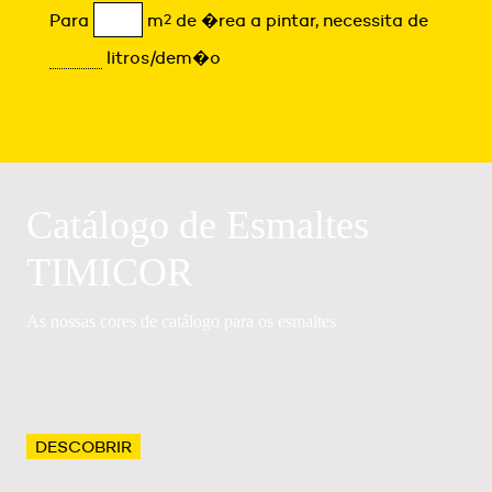
Para
m
2
de �rea a pintar, necessita de
litros/dem�o
Catálogo de Esmaltes
TIMICOR
As nossas cores de catálogo para os esmaltes
DESCOBRIR