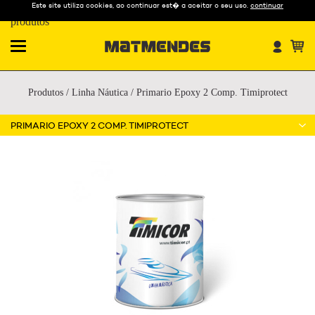
Este site utiliza cookies, ao continuar est� a aceitar o seu uso.
continuar
Nossos
produtos
Produtos
/
Linha Náutica
/
Primario Epoxy 2 Comp. Timiprotect
PRIMARIO EPOXY 2 COMP. TIMIPROTECT