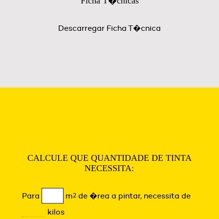
Ficha T�cnicas
Descarregar Ficha T�cnica
CALCULE QUE QUANTIDADE DE TINTA
NECESSITA:
Para
m
2
de �rea a pintar, necessita de
kilos