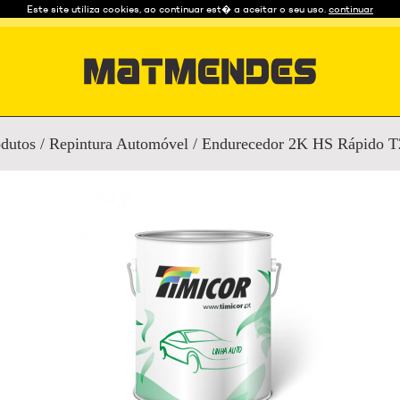
Este site utiliza cookies, ao continuar est� a aceitar o seu uso.
continuar
dutos
/
Repintura Automóvel
/
Endurecedor 2K HS Rápido T