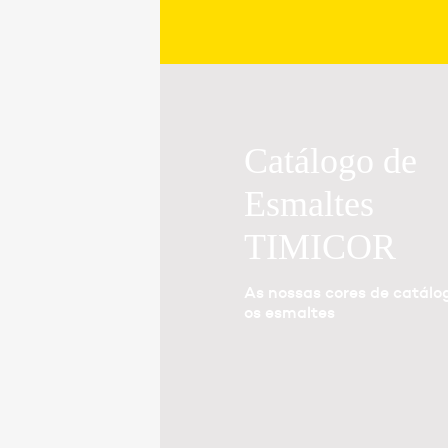
Catálogo de
Esmaltes
TIMICOR
As nossas cores de catálo
os esmaltes