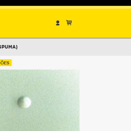
spuma)
ÇÕES