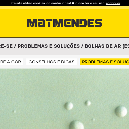
Este site utiliza cookies, ao continuar est� a aceitar o seu uso.
continuar
re-se
/
Problemas e Soluções
/
Bolhas de Ar (e
RE A COR
CONSELHOS E DICAS
PROBLEMAS E SOLU