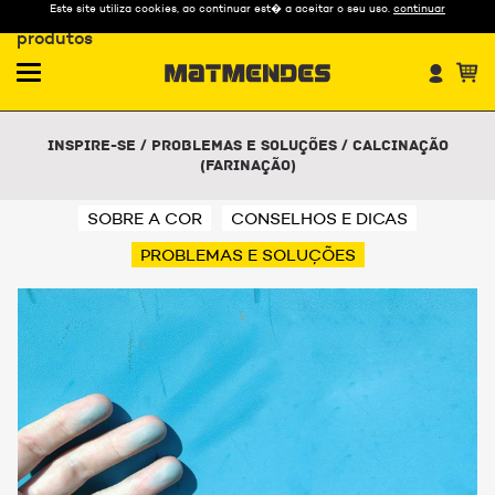
Este site utiliza cookies, ao continuar est� a aceitar o seu uso.
continuar
Nossos
produtos
Inspire-se
/
Problemas e Soluções
/
Calcinação
(farinação)
SOBRE A COR
CONSELHOS E DICAS
PROBLEMAS E SOLUÇÕES